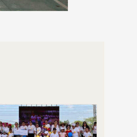
26
AGO