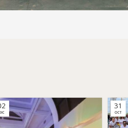
02
31
DIC
OCT