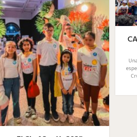
CA
Una
espe
Cr