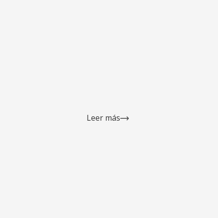
C
p
Leer más